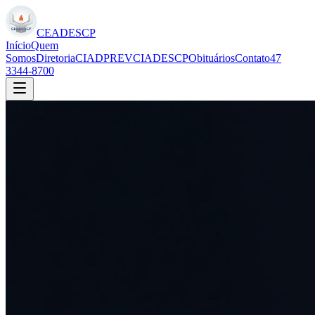
CEADESCP
Início
Quem
Somos
Diretoria
CIADPREV
CIADESCP
Obituários
Contato
47
3344-8700